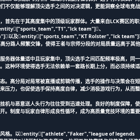
们不仅能够理解顶尖选手之间的对决逻辑，更能洞察全球电竞战
，首先在于其高度集中的顶级玩家群体。大量来自LCK赛区的职
sports_team","T1","lck team"]、
m"]以及entity["sports_team","KT Rolster","lck team"]
8
高分路人频繁交锋，使得王者与宗师分段的对局质量远高于其
服务器体量适中且玩家集中，顶尖选手之间匹配频率极高，同一
。这种环境使得选手无法依赖单一套路长期上分，而必须持续适
态。高分局对局常被直播或剪辑传播，选手的操作与决策会在短
来压力，也促使选手保持高度自律，减少消极游戏行为，从而整
挂机与恶意送人头行为往往受到迅速处理。良好的制度保障，使
开。制度与玩家自律形成良性循环，成为高质量竞技环境的重要
ty["athlete","Faker","league of legends