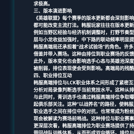
求极高。
三、版本演进影响
《英雄联盟》每个赛季的版本更新都会深刻影响
都可能改变主流打法。韩服玩家往往在版本更新
例如当野区经验与经济机制调整时，打野节奏型
层与小龙收益加强时，中下路的联动频率明显提
韩服高端局还承担着“战术试验场”的角色。许
借鉴并带入赛场。这种由排位到职业赛场的反馈
此外，版本变化也会影响选手心态与英雄池深度
被削弱，排位表现便会受到影响。高端局的残酷
四、职业排位互动
韩服高端排位与LCK职业体系之间形成了紧密
分析对局录像判断选手当前竞技水平。这种从排
与此同时，青训选手也通过韩服高端排位争取曝
起俱乐部关注。这种“以战养名”的路径，使韩
职业选手之间在排位中的对抗，也常常成为粉丝
现会被解读为赛场前哨战。这种排位与职业赛事
更深层次看，韩服高端排位为职业赛场提供了持
带回战队训练体系，从而形成双向循环。排位与