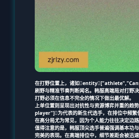
在打野位置上，诸如entity["athlete","Can
刷野与精准节奏判断闻名。韩服高端局对打野决
打野必须在信息不完全的情况下做出最优解。
上单位置则呈现出对抗性与资源博弈并重的趋势。以entity
player"]为代表的新生代选手，在排位
在高分局尤为常见，因为个人能力往往决定边路
值得注意的是，韩服顶尖选手普遍强调基本功与
完美的表现。在高端排位中，细节差距会被迅速