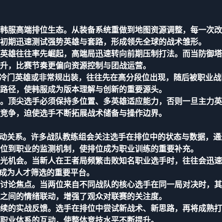
韩服高端排位生态。从装备系统重做到地图资源调整，每一次改
初期迅速测试强势英雄与套路，形成领先全球的战术雏形。
英雄往往率先崛起，高端局迅速转向前期压制打法。而当防御塔
升，比赛节奏更偏向资源控制与团战运营。
多冷门英雄或非常规出装，往往先在高分段位出现，随后被职业战
路径，使韩服成为版本理解与创新的重要源头。
。顶尖选手必须保持多位置、多英雄适应能力，否则一旦主力英
竞争，迫使选手不断拓展战术储备与操作边界。
互动关系。许多战队教练组会关注选手在排位中的状态与数据，通
位到职业的监测机制，使排位成为职业训练的重要补充。
光机会。当新人在王者局频繁击败知名职业选手时，往往会迅速
服成为人才筛选的重要平台。
讨论焦点。当两位来自不同战队的核心选手在同一局对决时，其
之间的情绪联动，增强了观众对联赛的关注度。
续的实战反馈。选手在排位中尝试新战术、新思路，再将成熟打
职业体系的互动，使整体竞技水平不断提升。