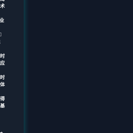
术
业

他
时
应
时
体
得
基