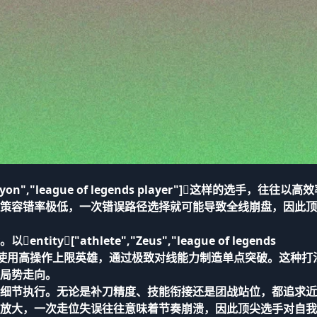
yon","league of legends player"]这样的选手，往往以高
策容错率极低，一次错误路径选择就可能导致全线崩盘，因此顶
["athlete","Zeus","league of legends
中频繁使用高操作上限英雄，通过极致对线能力制造单点突破。这种打
局势走向。
细节执行。无论是补刀精度、技能衔接还是团战站位，都追求近
放大，一次走位失误往往意味着节奏崩溃，因此顶尖选手对自我