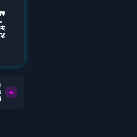
障
。
实
球
篇
历
程