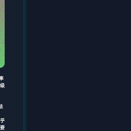
效率
级
法
乎
要