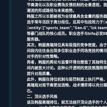
节奏演化以及职业赛场反馈机制的全景透视，我
潮流的形成路径与未来趋势。
韩服之所以长期被视为全球最具含金量的服务器
选手常年活跃于高分段位，这其中包括效力于entity["
entity["sports_team","Gen.G","lck tea
等豪门战队的核心成员。职业选手与
bifa必发8
服务器。
其次，韩服高端排位具有极强的竞争密度。由于
间段内往往会出现多位职业选手同场竞技的情况
对手的针对性策略。
再者，韩服的舆论与监督环境也塑造了其独特生
间内被放大讨论。这种公开透明的竞技氛围既带
提升对局质量。
此外，韩服在排位机制与惩罚制度上执行严格，
高端局对局节奏更加流畅，战术博弈得以充分展
石。
二、顶尖选手风格
谈及韩服高端排位，就无法绕开顶尖选手的个人风格。以enti