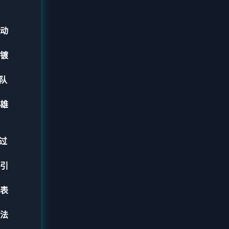
动
镀
队
雄
过
引
表
法